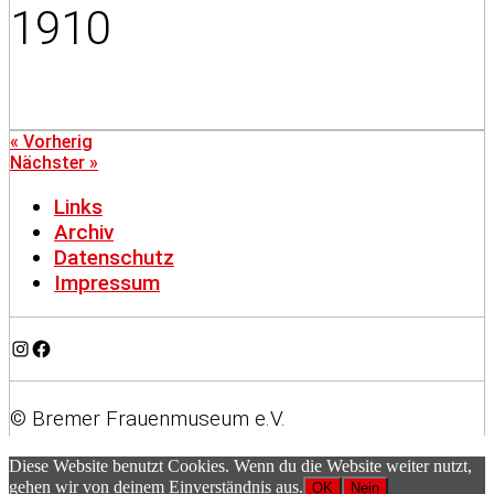
1910
« Vorherig
Nächster »
Links
Archiv
Datenschutz
Impressum
Instagram
Facebook
© Bremer Frauenmuseum e.V.
Diese Website benutzt Cookies. Wenn du die Website weiter nutzt,
gehen wir von deinem Einverständnis aus.
OK
Nein