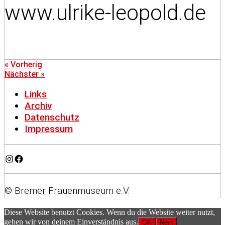
www.ulrike-leopold.de
« Vorherig
Nächster »
Links
Archiv
Datenschutz
Impressum
Instagram
Facebook
© Bremer Frauenmuseum e.V.
Diese Website benutzt Cookies. Wenn du die Website weiter nutzt,
gehen wir von deinem Einverständnis aus.
OK
Nein