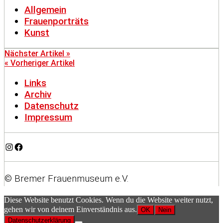
Allgemein
Frauenporträts
Kunst
Nächster Artikel »
« Vorheriger Artikel
Links
Archiv
Datenschutz
Impressum
Instagram
Facebook
© Bremer Frauenmuseum e.V.
Diese Website benutzt Cookies. Wenn du die Website weiter nutzt,
gehen wir von deinem Einverständnis aus.
OK
Nein
Datenschutzerklärung